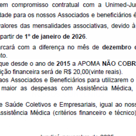
ASSOCIE-SE
Veja os documentos necessários para ser um
associado
NOSSOS
CONVÊNIOS
os da APOMA JUNDIAÍ e seus dependentes podem usufru
contando com descontos exclusivos oferecidos pelos nosso