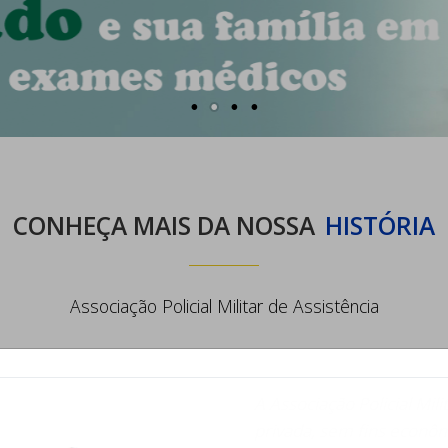
CONHEÇA MAIS DA NOSSA
HISTÓRIA
Associação Policial Militar de Assistência
A Associação Policial Mi
privada, sem fins econô