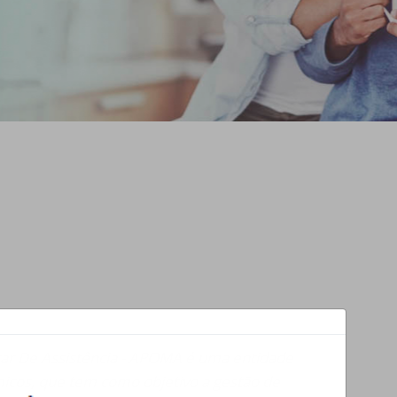
litar De Assistência - APOMA é uma entidade
micos, que tem como objetivo a gestão de