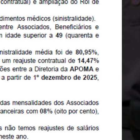
LINKS RÁPIDOS
Temos alguns links de serviços rápido para
você associado