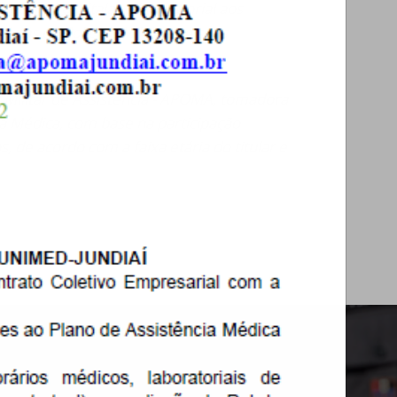
édica, hospitalar e laboratorial aos
nistas de Policiais Militares e seus
l Militar de Assistência - APOMA, tomadora
ia Médica, com base na participação
, de acordo com a faixa etária do titular e