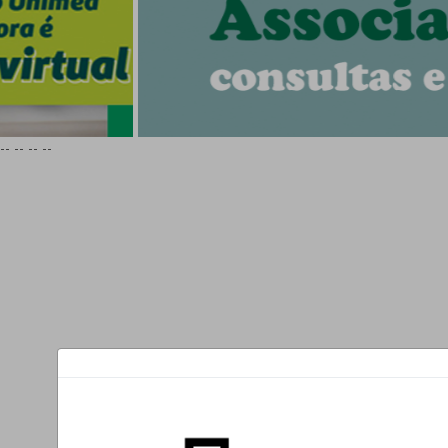
--
--
--
--