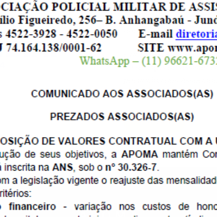
assistência médica, param
Policiais Militares, Pensio
dependentes legais.
É uma Associação Policia
de serviços de Assistênc
pecuniária dos Associados
seus dependentes.
LEIA MAIS
A P O M A