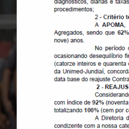
APAS CO-IRMÃS
Veja a relação das apas co-irmãs