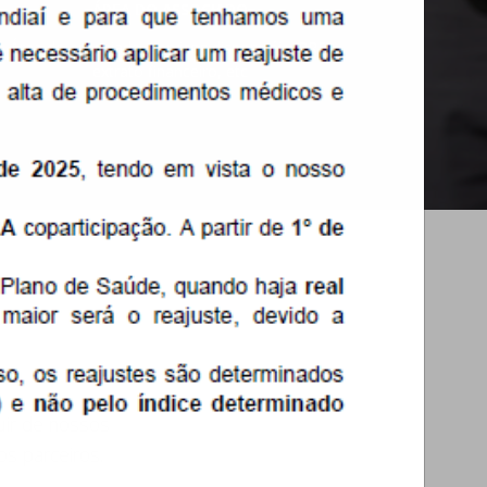
ÁREA DO ASSOCIADO
Área do associado, serviços disponivéis IRRF,
extrato financeiro, etc
ir de nossos
s parceiros.